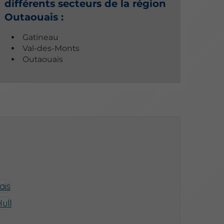
différents secteurs de la région
Outaouais :
Gatineau
Val-des-Monts
Outaouais
ais
ull