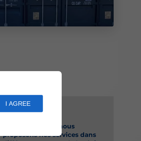
I AGREE
Situés à Cantley, nous
proposons nos services dans