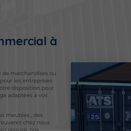
s
mmercial à
e de marchandises ou
pour les entreprises
tre disposition pour
age adaptées à vos
des meubles , des
rouverez chez nous
yez rassuré, nos