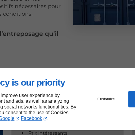
sitifs nécessaires pour
s conditions.
d’entreposage qu’il
cy is our priority
 improve user experience by
Customize
nt and ads, as well as analyzing
ng social networks functionalities. By
you consent to the use of Cookies
Google
Facebook
.
Nos atouts
Prix intéressants