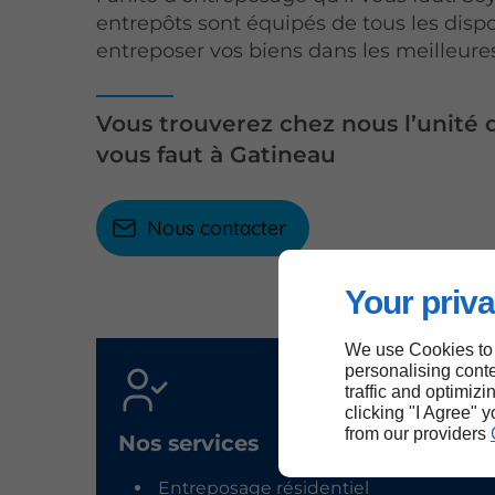
entrepôts sont équipés de tous les dispo
entreposer vos biens dans les meilleure
Vous trouverez chez nous l’unité 
vous faut à Gatineau
Nous contacter
Your priva
We use Cookies to
personalising conte
traffic and optimizi
clicking "I Agree" 
from our providers
Nos services
Entreposage résidentiel